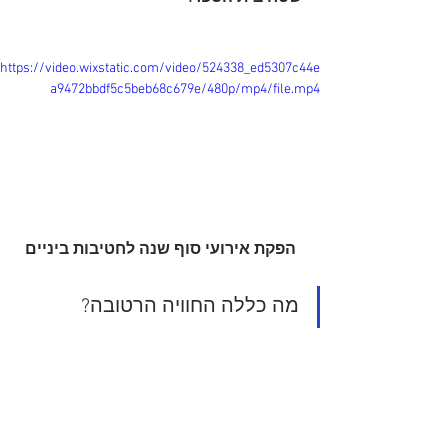
https://video.wixstatic.com/video/524338_ed5307c44e
a9472bbdf5c5beb68c679e/480p/mp4/file.mp4
הפקת אירועי סוף שנה לחטיבות ביניים
מה כללה החוויה הרטובה?