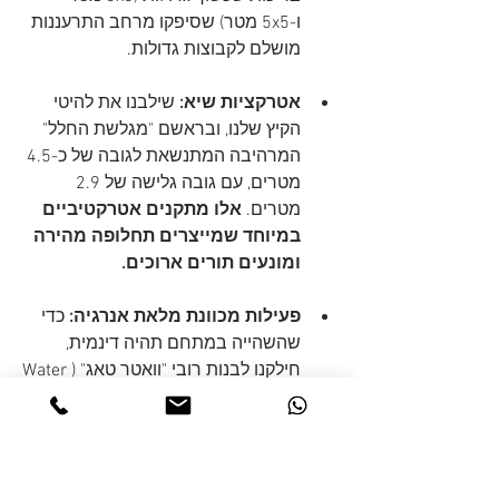
ו-5x5 מטר) שסיפקו מרחב התרעננות 
מושלם לקבוצות גדולות.
אטרקציות שיא:
 שילבנו את להיטי 
הקיץ שלנו, ובראשם "מגלשת החלל" 
המרהיבה המתנשאת לגובה של כ-4.5 
מטרים, עם גובה גלישה של 2.9 
מטרים. 
אלו מתקנים אטרקטיביים 
במיוחד שמייצרים תחלופה מהירה 
ומונעים תורים ארוכים.
פעילות מכוונת מלאת אנרגיה:
 כדי 
שהשהייה במתחם תהיה דינמית, 
חילקנו לבנות רובי "וואטר טאג" (Water 
Tag) ויצרנו חווית מים קבוצתית 
משחררת.
בטיחות מותאמת אישית:
 לכל מתקן 